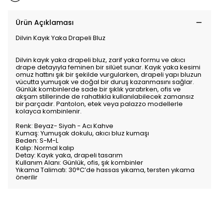
Ürün Açıklaması
Dilvin Kayık Yaka Drapeli Bluz
Dilvin kayık yaka drapeli bluz, zarif yaka formu ve akıcı
drape detayıyla feminen bir silüet sunar. Kayık yaka kesimi
omuz hattını şık bir şekilde vurgularken, drapeli yapı bluzun
vücutta yumuşak ve doğal bir duruş kazanmasını sağlar.
Günlük kombinlerde sade bir şıklık yaratırken, ofis ve
akşam stillerinde de rahatlıkla kullanılabilecek zamansız
bir parçadır. Pantolon, etek veya palazzo modellerle
kolayca kombinlenir.
Renk: Beyaz- Siyah - Acı Kahve
Kumaş: Yumuşak dokulu, akıcı bluz kumaşı
Beden: S-M-L
Kalıp: Normal kalıp
Detay: Kayık yaka, drapeli tasarım
Kullanım Alanı: Günlük, ofis, şık kombinler
Yıkama Talimatı: 30°C’de hassas yıkama, tersten yıkama
önerilir