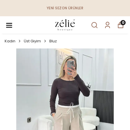
YENI SEZON ÜRÜNLER
0
Kadın
Üst Giyim
Bluz