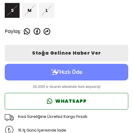
S
M
L
Paylaş
:
Stoğa Gelince Haber Ver
WHATSAPP
Kısa Süreliğine Ücretsiz Kargo Fırsatı
15 İş Günü İçerisinde İade