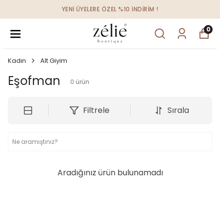
YENİ ÜYELERE ÖZEL %10 İNDİRİM !
0
Kadın
Alt Giyim
Eşofman
0
ürün
Filtrele
Sırala
Aradığınız ürün bulunamadı