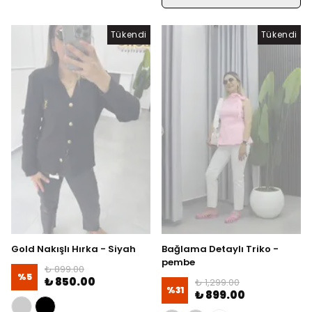
Tükendi
Tükendi
Gold Nakışlı Hırka - Siyah
Bağlama Detaylı Triko -
pembe
₺ 899.00
%
5
₺ 850.00
₺ 1,299.00
%
31
₺ 899.00