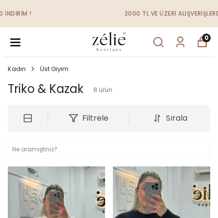
2000 TL VE ÜZERI ALIŞVERIŞLERDE ÜCRETSIZ KARGO
0
Kadın
Üst Giyim
Triko & Kazak
8
ürün
Filtrele
Sırala