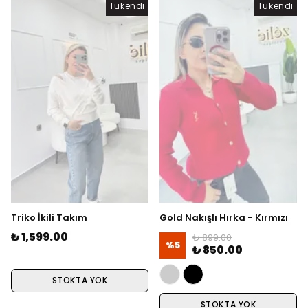
Tükendi
Tükendi
Triko İkili Takım
Gold Nakışlı Hırka - Kırmızı
₺ 1,599.00
₺ 899.00
%
5
₺ 850.00
STOKTA YOK
STOKTA YOK