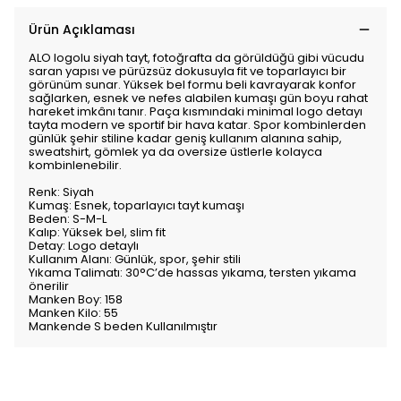
Ürün Açıklaması
ALO logolu siyah tayt, fotoğrafta da görüldüğü gibi vücudu
saran yapısı ve pürüzsüz dokusuyla fit ve toparlayıcı bir
görünüm sunar. Yüksek bel formu beli kavrayarak konfor
sağlarken, esnek ve nefes alabilen kumaşı gün boyu rahat
hareket imkânı tanır. Paça kısmındaki minimal logo detayı
tayta modern ve sportif bir hava katar. Spor kombinlerden
günlük şehir stiline kadar geniş kullanım alanına sahip,
sweatshirt, gömlek ya da oversize üstlerle kolayca
kombinlenebilir.
Renk: Siyah
Kumaş: Esnek, toparlayıcı tayt kumaşı
Beden: S-M-L
Kalıp: Yüksek bel, slim fit
Detay: Logo detaylı
Kullanım Alanı: Günlük, spor, şehir stili
Yıkama Talimatı: 30°C’de hassas yıkama, tersten yıkama
önerilir
Manken Boy: 158
Manken Kilo: 55
Mankende S beden Kullanılmıştır