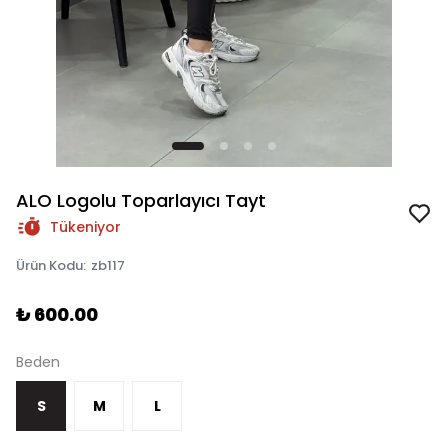
ALO Logolu Toparlayıcı Tayt
Tükeniyor
Ürün Kodu
:
zb117
₺ 600.00
Beden
S
M
L