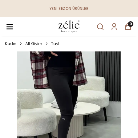
YENI SEZON ÜRÜNLER
0
Kadın
Alt Giyim
Tayt