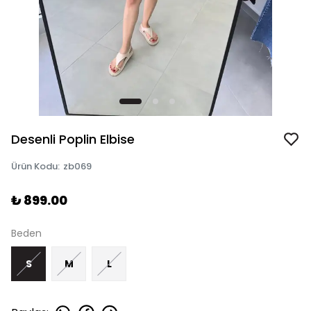
Desenli Poplin Elbise
Ürün Kodu
:
zb069
₺ 899.00
Beden
S
M
L