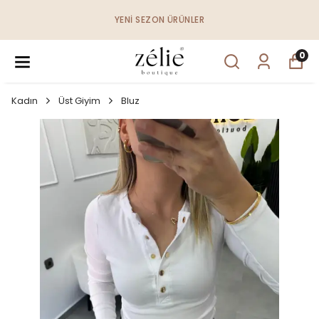
YENI SEZON ÜRÜNLER
0
Kadın
Üst Giyim
Bluz