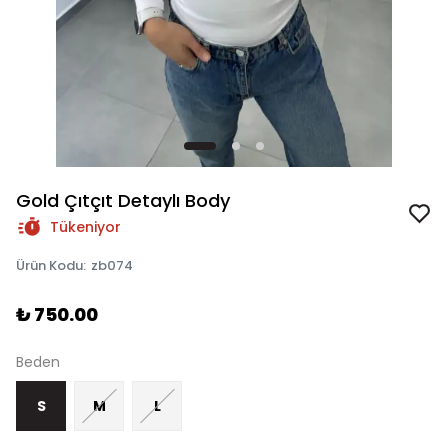
Gold Çıtçıt Detaylı Body
Tükeniyor
Ürün Kodu
:
zb074
₺ 750.00
Beden
S
M
L