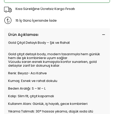
Kısa Süreliğine Ücretsiz Kargo Fırsatı
15 İş Günü İçerisinde İade
Ürün Açıklaması
Gold Çıtçıt Detaylı Body – Şık ve Rahat
Gold çıtçıt detaylı body, modern tasarımıyla hem günlük
hem de şık kombinlere uyum sağlar.
Vücudu saran esnek kumaşıyla konfor sunarken, gold
detaylar zarif bir dokunuş katar.
Renk: Beyaz- Acı Kahve
Kumaş: Esnek ve rahat dokulu
Beden Aralığı: S – M – L
Kalıp: Slim fit, çıtçıt kapamalı
Kullanım Alanı: Günlük, iş hayatı, gece kombinleri
Yıkama Talimatı: 30° hassas yıkama, düşük ısıda ütü