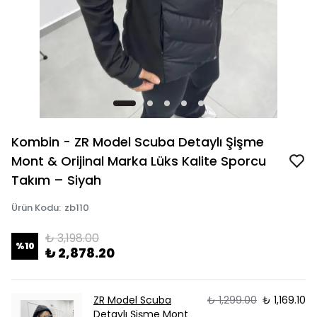
Kombin - ZR Model Scuba Detaylı Şişme
Mont & Orijinal Marka Lüks Kalite Sporcu
Takım – Siyah
Ürün Kodu
:
zb110
₺ 3,198.00
%
10
₺ 2,878.20
ZR Model Scuba
₺ 1,299.00
₺ 1,169.10
Detaylı Şişme Mont