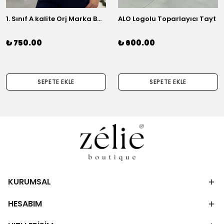
1. Sınıf A kalite Orj Marka Basic Gömlek
ALO Logolu Toparlayıcı Tayt
₺ 750.00
₺ 600.00
SEPETE EKLE
SEPETE EKLE
KURUMSAL
HESABIM