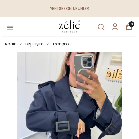
YENI SEZON ÜRÜNLER
0
Kadın
Dış Giyim
Trençkot