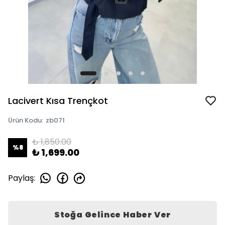
Lacivert Kısa Trençkot
Ürün Kodu
:
zb071
₺ 1,850.00
%
8
₺ 1,699.00
Paylaş
:
Stoğa Gelince Haber Ver