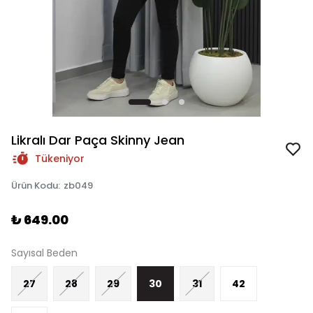
Likralı Dar Paça Skinny Jean
Tükeniyor
Ürün Kodu
:
zb049
₺ 649.00
Sayısal Beden
27
28
29
30
31
42