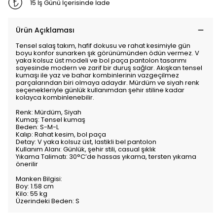
15 İş Günü İçerisinde İade
Ürün Açıklaması
Tensel salaş takım, hafif dokusu ve rahat kesimiyle gün
boyu konfor sunarken şık görünümünden ödün vermez. V
yaka kolsuz üst modeli ve bol paça pantolon tasarımı
sayesinde modern ve zarif bir duruş sağlar. Akışkan tensel
kumaşı ile yaz ve bahar kombinlerinin vazgeçilmez
parçalarından biri olmaya adaydır. Mürdüm ve siyah renk
seçenekleriyle günlük kullanımdan şehir stiline kadar
kolayca kombinlenebilir.
Renk: Mürdüm, Siyah
Kumaş: Tensel kumaş
Beden: S-M-L
Kalıp: Rahat kesim, bol paça
Detay: V yaka kolsuz üst, lastikli bel pantolon
Kullanım Alanı: Günlük, şehir stili, casual şıklık
Yıkama Talimatı: 30°C’de hassas yıkama, tersten yıkama
önerilir
Manken Bilgisi:
Boy: 1.58 cm
Kilo: 55 kg
Üzerindeki Beden: S