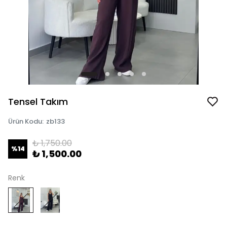
Tensel Takım
Ürün Kodu
:
zb133
₺ 1,750.00
%
14
₺ 1,500.00
Renk