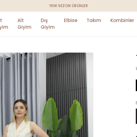
YENİ ÜYELERE ÖZEL %
t
Alt
Dış
Elbise
Takım
Kombinler
yim
Giyim
Giyim