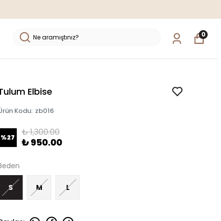
10 İNDİRİM !
0
Tulum Elbise
Ürün Kodu
:
zb016
₺ 1,300.00
%
27
₺ 950.00
Beden
S
M
L