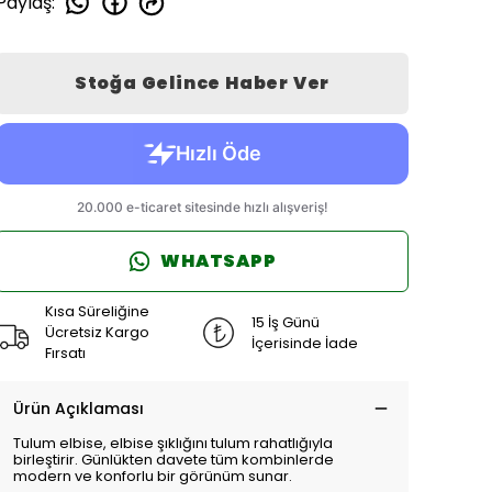
Paylaş
:
Stoğa Gelince Haber Ver
WHATSAPP
Kısa Süreliğine
15 İş Günü
Ücretsiz Kargo
İçerisinde İade
Fırsatı
Ürün Açıklaması
Tulum elbise, elbise şıklığını tulum rahatlığıyla
birleştirir. Günlükten davete tüm kombinlerde
modern ve konforlu bir görünüm sunar.