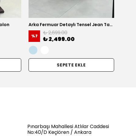
olon
Arka Fermuar Detaylı Tensel Jean Takım - Beyaz
₺ 2,699.00
%
7
%
24
₺ 2,499.00
SEPETE EKLE
Pınarbaşı Mahallesi Atlılar Caddesi
No:40/D Keçiören / Ankara