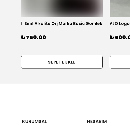
kım
1. Sınıf A kalite Orj Marka Basic Gömlek
ALO Logol
₺ 750.00
₺ 600.
SEPETE EKLE
KURUMSAL
HESABIM