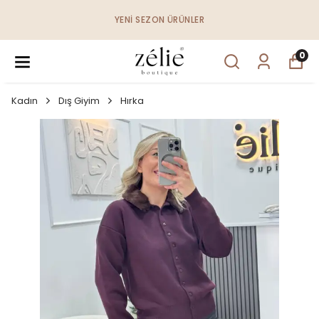
YENI SEZON ÜRÜNLER
0
Kadın
Dış Giyim
Hırka