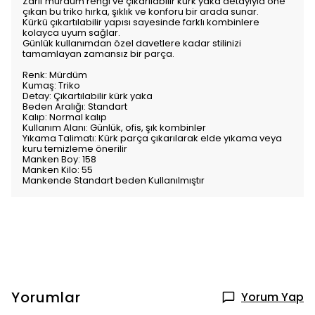
Zarif mürdüm rengi ve çıkarılabilir kürk yaka detayıyla öne
çıkan bu triko hırka, şıklık ve konforu bir arada sunar.
Kürkü çıkartılabilir yapısı sayesinde farklı kombinlere
kolayca uyum sağlar.
Günlük kullanımdan özel davetlere kadar stilinizi
tamamlayan zamansız bir parça.
Renk: Mürdüm
Kumaş: Triko
Detay: Çıkartılabilir kürk yaka
Beden Aralığı: Standart
Kalıp: Normal kalıp
Kullanım Alanı: Günlük, ofis, şık kombinler
Yıkama Talimatı: Kürk parça çıkarılarak elde yıkama veya
kuru temizleme önerilir
Manken Boy: 158
Manken Kilo: 55
Mankende Standart beden Kullanılmıştır
Yorumlar
Yorum Yap