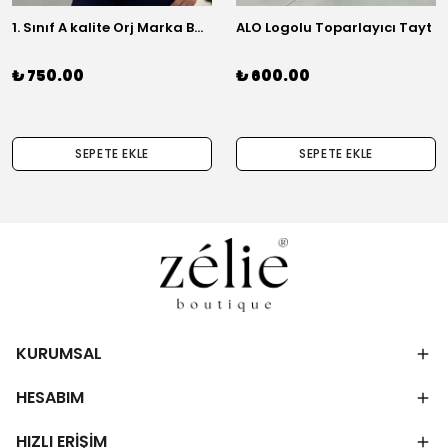
1. Sınıf A kalite Orj Marka Basic Gömlek
ALO Logolu Toparlayıcı Tayt
₺ 750.00
₺ 600.00
SEPETE EKLE
SEPETE EKLE
KURUMSAL
HESABIM
HIZLI ERİŞİM