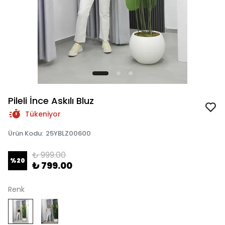
Pileli İnce Askılı Bluz
Tükeniyor
Ürün Kodu
:
25YBLZ00600
₺ 999.00
%
20
₺ 799.00
Renk