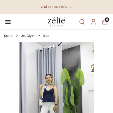
YENI SEZON ÜRÜNLER
0
Kadın
Üst Giyim
Bluz