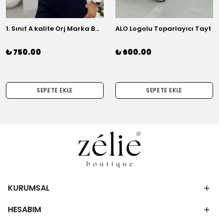
1. Sınıf A kalite Orj Marka Basic Gömlek
ALO Logolu Toparlayıcı Tayt
₺ 750.00
₺ 600.00
SEPETE EKLE
SEPETE EKLE
KURUMSAL
HESABIM